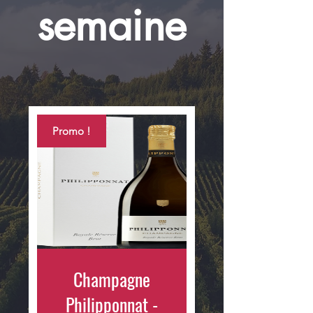
semaine
Promo !
Champagne
Philipponnat -