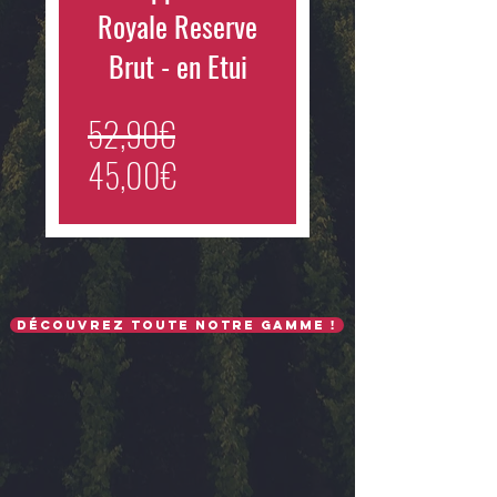
Royale Reserve
Brut - en Etui
Prix
52,90€
Prix
original
45,00€
promotionnel
Découvrez toute notre gamme !