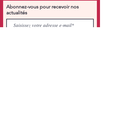
Abonnez-vous pour recevoir nos
actualités
Rejoindre
HORAIRES
D'OUVERTURE
Lundi : Fermé
Mardi :10:00–12:30, 14:30–19:00
Mercredi : 10:00–12:30, 14:30–19:00