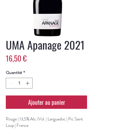
UMA Apanage 2021
Prix
16,50 €
Quantité
*
Ajouter au panier
Rouge | 13,5% Alc./Vol. | Languedoc | Pic Saint 
Loup | France 