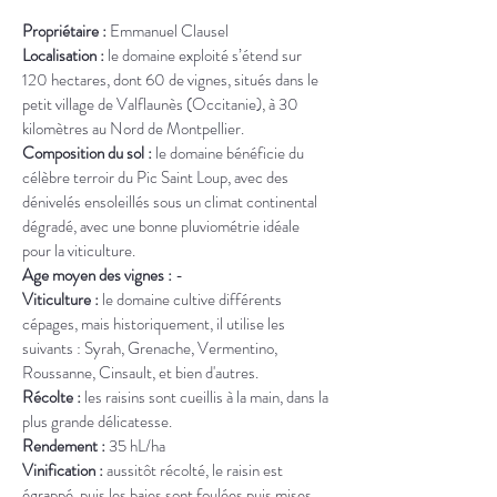
Propriétaire : 
Emmanuel Clausel
Localisation : 
le domaine exploité s’étend sur 
120 hectares, dont 60 de vignes, situés dans le 
petit village de Valflaunès (Occitanie), à 30 
kilomètres au Nord de Montpellier.
Composition du sol : 
le domaine bénéficie du 
célèbre terroir du Pic Saint Loup, avec des 
dénivelés ensoleillés sous un climat continental 
dégradé, avec une bonne pluviométrie idéale 
pour la viticulture.
Age moyen des vignes : 
-
Viticulture : 
le domaine cultive différents 
cépages, mais historiquement, il utilise les 
suivants : Syrah, Grenache, Vermentino, 
Roussanne, Cinsault, et bien d'autres.
Récolte : 
les raisins sont cueillis à la main, dans la 
plus grande délicatesse.
Rendement : 
35 hL/ha
Vinification : 
aussitôt récolté, le raisin est 
égrappé, puis les baies sont foulées puis mises 