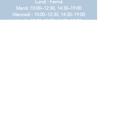
Lundi : Fermé
Mardi :10:00–12:30, 14:30–19:00
Mercredi : 10:00–12:30, 14:30–19:00
Jeudi : 10:00–12:30, 14:30–19:00
Vendredi : 10:00–12:30, 14:30–19:00
Samedi :10:00–19:00
Dimanche : Fermé
Livraison et retour
Politique du magasin
FAQ
Mentions légales